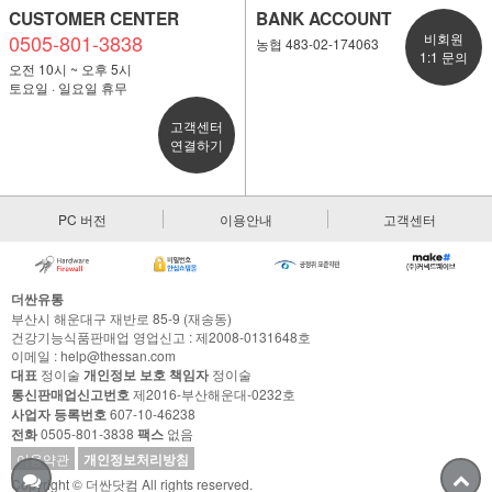
CUSTOMER CENTER
BANK ACCOUNT
0505-801-3838
비회원
농협 483-02-174063
1:1 문의
오전 10시 ~ 오후 5시
토요일 · 일요일 휴무
고객센터
연결하기
PC 버전
이용안내
고객센터
더싼유통
부산시 해운대구 재반로 85-9 (재송동)
건강기능식품판매업 영업신고 : 제2008-0131648호
이메일 : help@thessan.com
대표
정이술
개인정보 보호 책임자
정이술
통신판매업신고번호
제2016-부산해운대-0232호
사업자 등록번호
607-10-46238
전화
0505-801-3838
팩스
없음
이용약관
개인정보처리방침
Copyright © 더싼닷컴 All rights reserved.