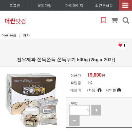
로그인
회원가입
마이페이지
최근본상품
식품·음료
과자
1
진우제과 쫀득쫀득 쫀득쿠기 500g (25g x 20개)
19,000
상품가
원
적립금
1%
배송비
(차등)
지역별
수량