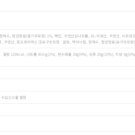
정제수, 합성향료(딸기우유향) 1%, 펙틴, 구연산삼나트륨, DL-사과산, 구연산, 비트레
산, 구연산, 포도과피색소 ③요구르트향 : 설탕, 맥아시럽, 정제수, 합성향료(요구르트향) 
 : 열량 120kcal, 나트륨 45mg(2%), 탄수화물 30g(9%), 당류 30g(30%), 지방 0g
 수입신고를 필함