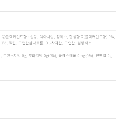
드 ②블랙커런트향 : 설탕, 맥아시럽, 정제수, 합성향료(블랙커런트향) 1%,
1%, 펙틴, 구연산삼나트륨, DL-사과산, 구연산, 심황색소
(0%), 트랜스지방 0g, 포화지방 0g(0%), 콜레스테롤 0mg(0%), 단백질 0g