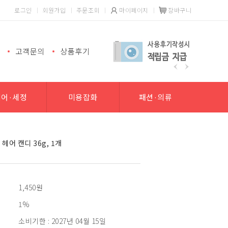
로그인
회원가입
주문조회
마이페이지
장바구니
고객문의
상품후기
헤어·세정
미용잡화
패션·의류
헤어 캔디 36g, 1개
1,450
원
1%
소비기한 : 2027년 04월 15일