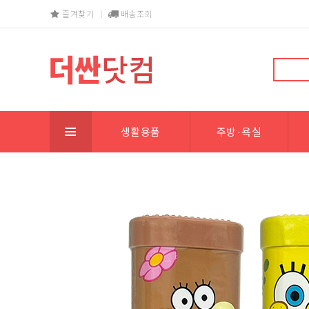
즐겨찾기
배송조회
생활용품
주방·욕실