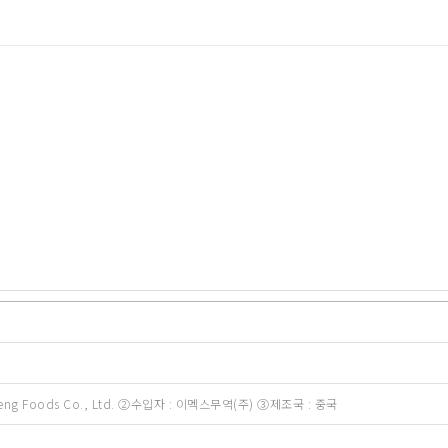
eng Foods Co., Ltd. ②수입자 : 이멕스무역(주) ③제조국 : 중국