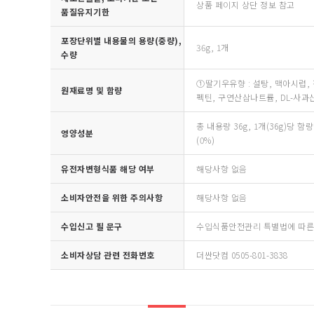
상품 페이지 상단 정보 참고
품질유지기한
포장단위별 내용물의 용량(중량),
36g, 1개
수량
①딸기우유향 : 설탕, 맥아시럽, 
원재료명 및 함량
펙틴, 구연산삼나트륨, DL-사과
총 내용량 36g, 1개(36g)당 함량
영양성분
(0%)
유전자변형식품 해당 여부
해당사항 없음
소비자안전을 위한 주의사항
해당사항 없음
수입신고 필 문구
수입식품안전관리 특별법에 따른
소비자상담 관련 전화번호
더싼닷컴 0505-801-3838