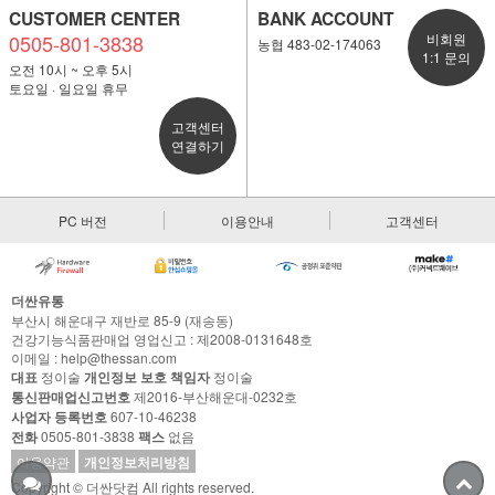
CUSTOMER CENTER
BANK ACCOUNT
0505-801-3838
비회원
농협 483-02-174063
1:1 문의
오전 10시 ~ 오후 5시
토요일 · 일요일 휴무
고객센터
연결하기
PC 버전
이용안내
고객센터
더싼유통
부산시 해운대구 재반로 85-9 (재송동)
건강기능식품판매업 영업신고 : 제2008-0131648호
이메일 : help@thessan.com
대표
정이술
개인정보 보호 책임자
정이술
통신판매업신고번호
제2016-부산해운대-0232호
사업자 등록번호
607-10-46238
전화
0505-801-3838
팩스
없음
이용약관
개인정보처리방침
Copyright © 더싼닷컴 All rights reserved.