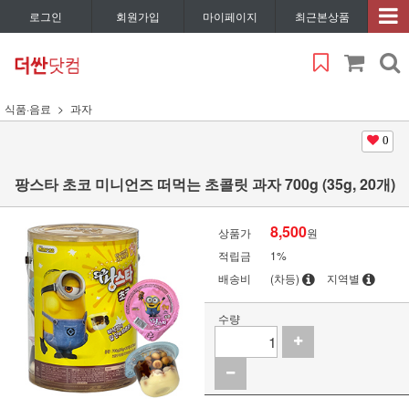
로그인
회원가입
마이페이지
최근본상품
식품·음료
과자
0
팡스타 초코 미니언즈 떠먹는 초콜릿 과자 700g (35g, 20개)
8,500
상품가
원
적립금
1%
배송비
(차등)
지역별
수량