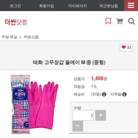
로그인
회원가입
마이페이지
최근본상품
주방·욕실
주방소품
32
태화 고무장갑 올에이 M·중 (중형)
1,450
상품가
원
적립금
1%
배송비
(차등)
지역별
수량