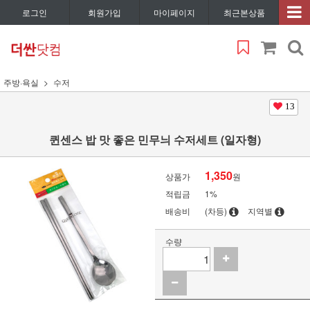
로그인
회원가입
마이페이지
최근본상품
주방·욕실
수저
13
퀸센스 밥 맛 좋은 민무늬 수저세트 (일자형)
1,350
상품가
원
적립금
1%
배송비
(차등)
지역별
수량