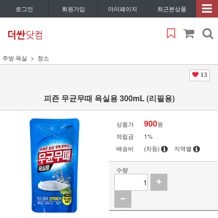
로그인
회원가입
마이페이지
최근본상품
주방·욕실
청소
13
피죤 무균무때 욕실용 300mL (리필용)
900
상품가
원
적립금
1%
배송비
(차등)
지역별
수량