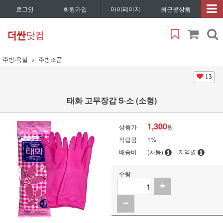
로그인
회원가입
마이페이지
최근본상품
주방·욕실
주방소품
13
태화 고무장갑 S·소 (소형)
1,300
상품가
원
적립금
1%
배송비
(차등)
지역별
수량