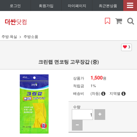
로그인
회원가입
마이페이지
최근본상품
주방·욕실
주방소품
3
크린랩 면코팅 고무장갑 (중)
1,500
상품가
원
적립금
1%
배송비
(차등)
지역별
수량