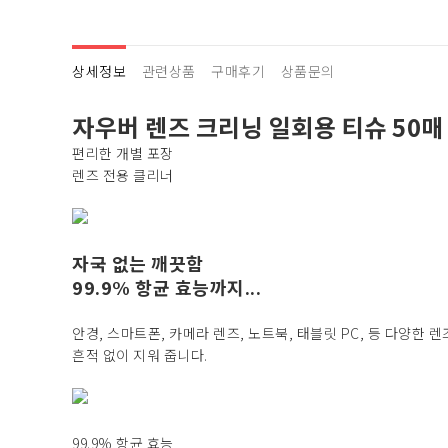
상세정보
관련상품
구매후기
상품문의
자우버 렌즈 크리닝 일회용 티슈 50매
편리한 개별 포장
렌즈 전용 클리너
자국 없는 깨끗함
99.9% 항균 효능까지...
안경, 스마트폰, 카메라 렌즈, 노트북, 태블릿 PC, 등 다양
흔적 없이 지워 줍니다.
99.9% 항균 효능