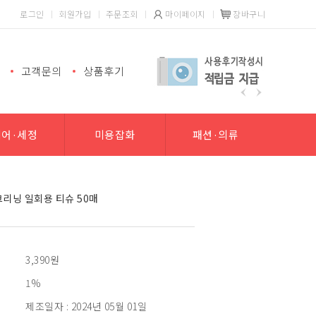
로그인
회원가입
주문조회
마이페이지
장바구니
고객문의
상품후기
헤어·세정
미용잡화
패션·의류
크리닝 일회용 티슈 50매
3,390
원
1%
제조일자 : 2024년 05월 01일