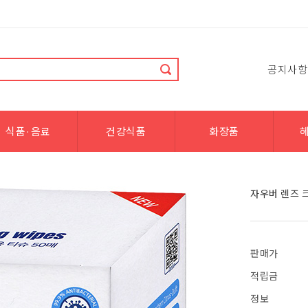
공지사항
식품·음료
건강식품
화장품
자우버 렌즈 
판매가
적립금
정보