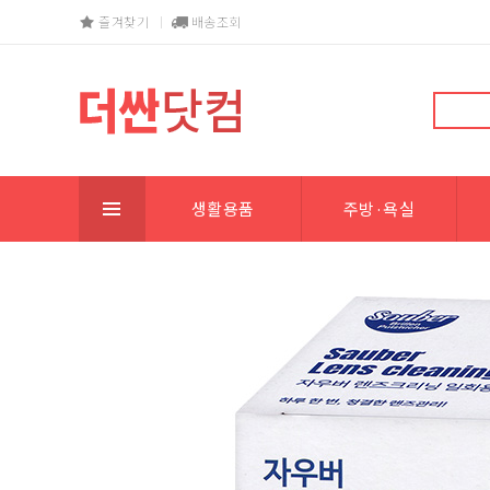
즐겨찾기
배송조회
생활용품
주방·욕실