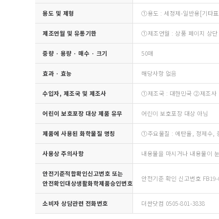
용도 및 제형
①용도 : 세정제-일반용[기타표
제조연월 및 유통기한
①제조연월 : 상품 페이지 상단
중량 · 용량 · 매수 · 크기
50매
효과 · 효능
해당사항 없음
수입자, 제조국 및 제조사
①제조국 : 대한민국 ②제조사 :
어린이 보호포장 대상 제품 유무
어린이 보호포장 대상 아님
제품에 사용된 화학물질 명칭
①주요물질 : 에탄올, 정제수,
사용상 주의사항
내용물을 마시거나 내용물이 눈
안전기준적합확인신고번호 또는
안전기준 확인 신고번호 FB19-0
안전확인대상생활화학제품승인번호
소비자 상담관련 전화번호
더싼닷컴 0505-801-3838