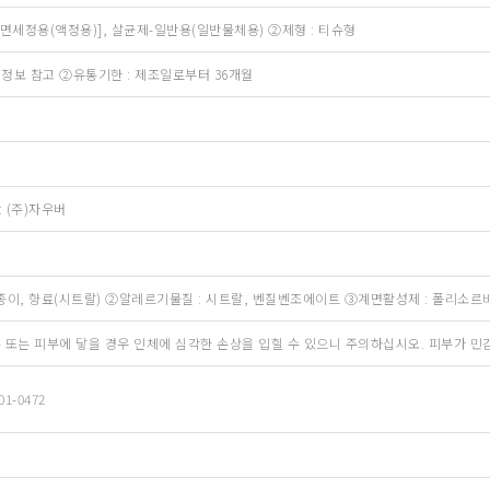
면세정용(액정용)], 살균제-일반용(일반물체용) ②제형 : 티슈형
 정보 참고 ②유통기한 : 제조일로부터 36개월
 (주)자우버
 종이, 향료(시트랄) ②알레르기물질 : 시트랄, 벤질벤조에이트 ③계면활성제 : 폴리소
 또는 피부에 닿을 경우 인체에 심각한 손상을 입힐 수 있으니 주의하십시오. 피부가 
1-0472