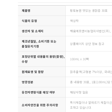
제품명
황토농원 맛있는 생칡즙 30포
식품의 유형
액상차
생산자 및 소재지
채움에프앤비농업회사법인(주), 경
제조년월일, 소비기한 또는
상품페이지 상단 정보 참고
품질유지기한
포장단위별 내용물의 용량(중량),
100mL x 30팩
수량
원재료명 및 함량
칡추출액(고형분 7%이상, 국내산)
영양성분
총 내용량 30포, 1포(100mL)당 
유전자변형식품 해당 여부
해당사항 없음
특이체질이나 알레르기 체질이신 분
소비자안전을 위한 주의사항
조하고 있습니다.