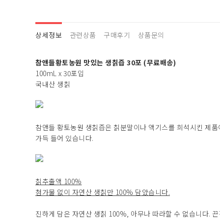
상세정보
관련상품
구매후기
상품문의
참앤들황토농원 맛있는 생칡즙 30포 (무료배송)
100mL x 30포입
국내산 생칡
참앤들 황토농원 생칡즙은 칡분말이나 액기스를 희석시킨 제품이 
가득 들어 있습니다.
칡추출액 100%
첨가물 없이 자연산 생칡만 100% 담았습니다.
진하게 담은 자연산 생칡 100%, 아무나 따라할 수 없습니다.