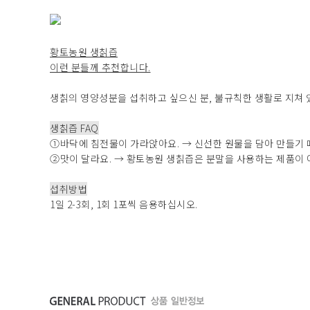
황토농원 생칡즙
이런 분들께 추천합니다.
생칡의 영양성분을 섭취하고 싶으신 분, 불규칙한 생활로 지쳐 있
생칡즙 FAQ
①바닥에 침전물이 가라앉아요. → 신선한 원물을 담아 만들기 
②맛이 달라요. → 황토농원 생칡즙은 분말을 사용하는 제품이 
섭취방법
1일 2-3회, 1회 1포씩 음용하십시오.