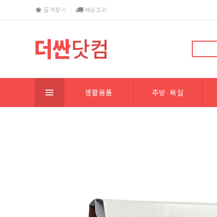
즐겨찾기
배송조회
생활용품
주방·욕실