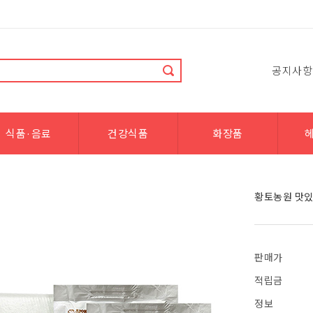
공지사항
식품·음료
건강식품
화장품
황토농원 맛있
판매가
적립금
정보