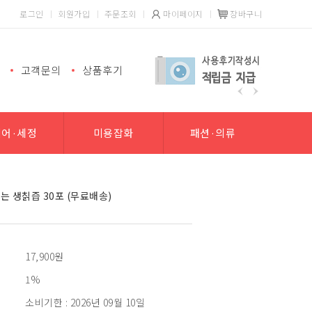
로그인
회원가입
주문조회
마이페이지
장바구니
고객문의
상품후기
헤어·세정
미용잡화
패션·의류
는 생칡즙 30포 (무료배송)
17,900
원
1%
소비기한 : 2026년 09월 10일