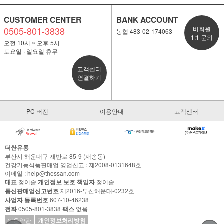
CUSTOMER CENTER
BANK ACCOUNT
0505-801-3838
비회원
농협 483-02-174063
1:1 문의
오전 10시 ~ 오후 5시
토요일 · 일요일 휴무
고객센터
연결하기
PC 버전
이용안내
고객센터
더싼유통
부산시 해운대구 재반로 85-9 (재송동)
건강기능식품판매업 영업신고 : 제2008-0131648호
이메일 : help@thessan.com
대표
정이술
개인정보 보호 책임자
정이술
통신판매업신고번호
제2016-부산해운대-0232호
사업자 등록번호
607-10-46238
전화
0505-801-3838
팩스
없음
이용약관
개인정보처리방침