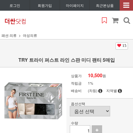
로그인
회원가입
마이페이지
최근본상품
패션·의류
여성의류
15
TRY 트라이 퍼스트 라인 스판 미디 팬티 5매입
10,500
상품가
원
적립금
1%
배송비
(차등)
지역별
옵션선택
수량