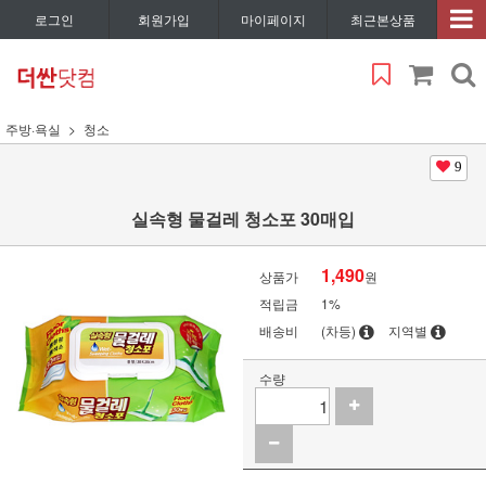
로그인
회원가입
마이페이지
최근본상품
주방·욕실
청소
9
실속형 물걸레 청소포 30매입
1,490
상품가
원
적립금
1%
배송비
(차등)
지역별
수량