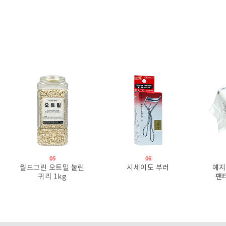
05
06
월드그린 오트밀 눌린
시세이도 부러
예지
귀리 1kg
팬