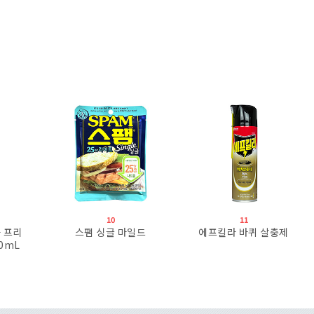
10
11
 프리
스팸 싱글 마일드
에프킬라 바퀴 살충제
00mL