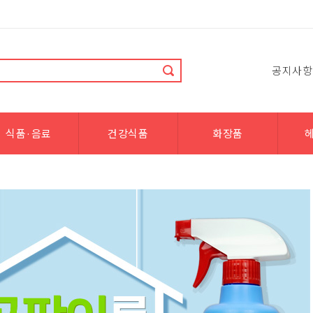
공지사항
식품·음료
건강식품
화장품