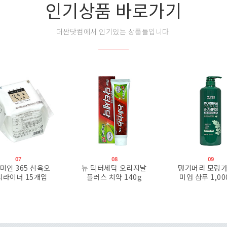
인기상품 바로가기
더싼닷컴에서 인기있는 상품들입니다.
07
08
09
미인 365 삼육오
뉴 닥터세닥 오리지날
댕기머리 모링가
티라이너 15개입
플러스 치약 140g
미엄 샴푸 1,0