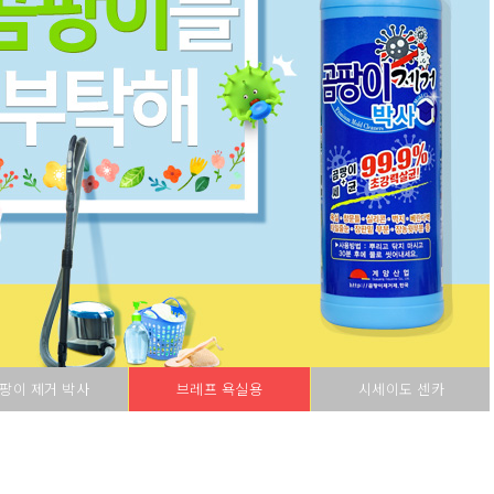
팡이 제거 박사
브레프 욕실용
시세이도 센카