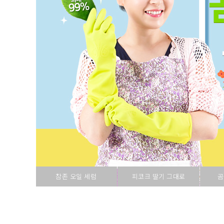
참존 오일 세럼
피코크 딸기 그대로
곰