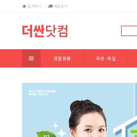
즐겨찾기
배송조회
생활용품
주방·욕실