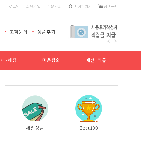
로그인
회원가입
주문조회
마이페이지
장바구니
고객문의
상품후기
헤어·세정
미용잡화
패션·의류
세일상품
Best100