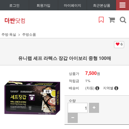
로그인
회원가입
마이페이지
최근본상품
주방·욕실
주방소품
6
유니랩 셰프 라텍스 장갑 아이보리 중형 100매
7,500
상품가
원
적립금
1%
배송비
(차등)
지역별
수량