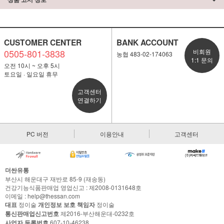
CUSTOMER CENTER
BANK ACCOUNT
0505-801-3838
비회원
농협 483-02-174063
1:1 문의
오전 10시 ~ 오후 5시
토요일 · 일요일 휴무
고객센터
연결하기
PC 버전
이용안내
고객센터
더싼유통
부산시 해운대구 재반로 85-9 (재송동)
건강기능식품판매업 영업신고 : 제2008-0131648호
이메일 : help@thessan.com
대표
정이술
개인정보 보호 책임자
정이술
통신판매업신고번호
제2016-부산해운대-0232호
사업자 등록번호
607-10-46238