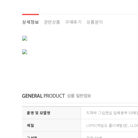
상세정보
관련상품
구매후기
상품문의
품명 및 모델명
지퍼락 그립앤실 밀폐용백 50매입
재질
LDPE(저밀도 폴리에틸렌), LL
구성품
중형 50매