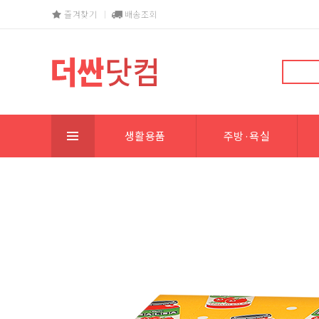
즐겨찾기
배송조회
생활용품
주방·욕실