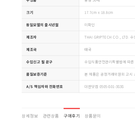
크기
17.7cm x 18.8cm
동일모델의 출시년월
미확인
제조자
THAI GRIPTECH CO., LTD
제조국
태국
수입신고 필 문구
수입식품안전관리특별법에 따른 
품질보증기준
본 제품은 공정거래위원회 고시 
A/S 책임자와 전화번호
더싼닷컴 0505-801-3838
상세정보
관련상품
구매후기
상품문의