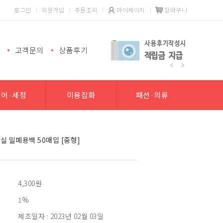
로그인
회원가입
주문조회
마이페이지
장바구니
고객문의
상품후기
헤어·세정
미용잡화
패션·의류
실 밀폐용백 50매입 [중형]
4,300
원
1%
제조일자 : 2023년 02월 03일