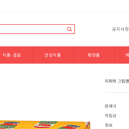
공지사항
식품·음료
건강식품
화장품
지퍼락 그립앤
판매가
적립금
정보