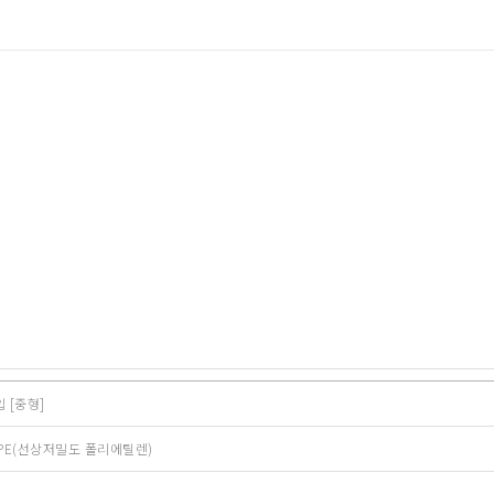
 [중형]
DPE(선상저밀도 폴리에틸렌)