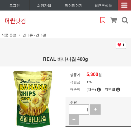
로그인
회원가입
마이페이지
최근본상품
식품·음료
견과류 · 건과일
1
REAL 바나나칩 400g
5,300
상품가
원
적립금
1%
배송비
(차등)
지역별
수량