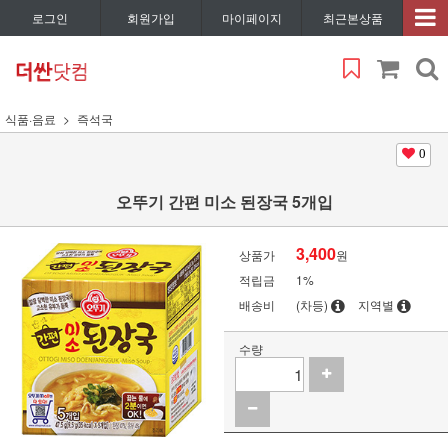
로그인
회원가입
마이페이지
최근본상품
식품·음료
즉석국
0
오뚜기 간편 미소 된장국 5개입
3,400
상품가
원
적립금
1%
배송비
(차등)
지역별
수량