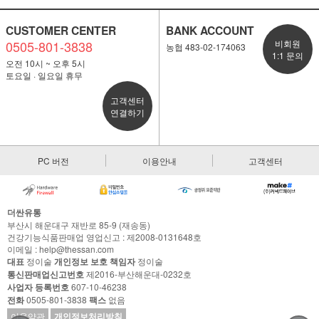
CUSTOMER CENTER
BANK ACCOUNT
0505-801-3838
비회원
농협 483-02-174063
1:1 문의
오전 10시 ~ 오후 5시
토요일 · 일요일 휴무
고객센터
연결하기
PC 버전
이용안내
고객센터
더싼유통
부산시 해운대구 재반로 85-9 (재송동)
건강기능식품판매업 영업신고 : 제2008-0131648호
이메일 : help@thessan.com
대표
정이술
개인정보 보호 책임자
정이술
통신판매업신고번호
제2016-부산해운대-0232호
사업자 등록번호
607-10-46238
전화
0505-801-3838
팩스
없음
이용약관
개인정보처리방침