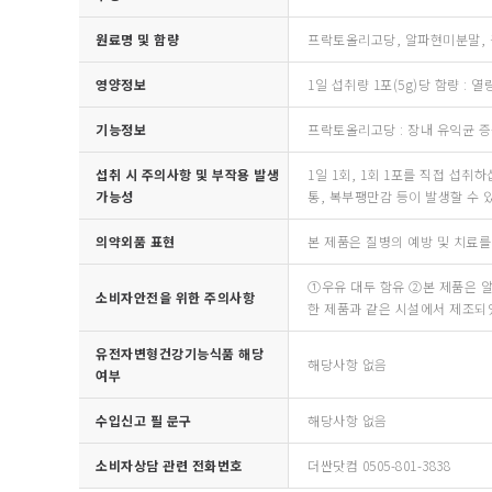
원료명 및 함량
프락토올리고당, 알파현미분말, 
영양정보
1일 섭취량 1포(5g)당 함량 : 열량
기능정보
프락토올리고당 : 장내 유익균 증
섭취 시 주의사항 및 부작용 발생
1일 1회, 1회 1포를 직접 섭
가능성
통, 복부팽만감 등이 발생할 수 
의약외품 표현
본 제품은 질병의 예방 및 치료를
①우유 대두 함유 ②본 제품은 알류
소비자안전을 위한 주의사항
한 제품과 같은 시설에서 제조되
유전자변형건강기능식품 해당
해당사항 없음
여부
수입신고 필 문구
해당사항 없음
소비자상담 관련 전화번호
더싼닷컴 0505-801-3838