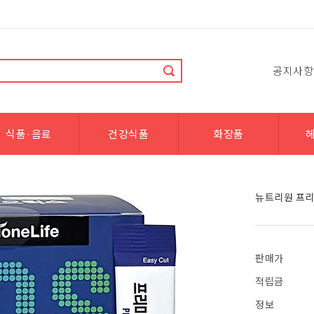
공지사항
식품·음료
건강식품
화장품
뉴트리원 프리
판매가
적립금
정보