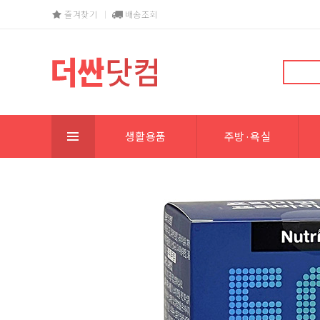
즐겨찾기
배송조회
생활용품
주방·욕실