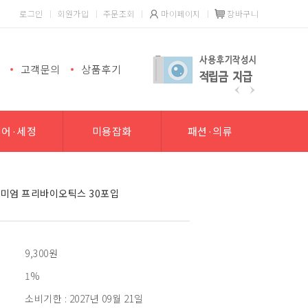
로그인
회원가입
주문조회
마이페이지
장바구니
고객문의
상품후기
헤어·세정
미용잡화
패션·의류
미엄 프리바이오틱스 30포입
9,300
원
1%
소비기한 : 2027년 09월 21일