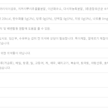
귀리식이섬유, 치커리뿌리추출물분말, 이산화규소, 다시마농축분말, 3종혼합유산균 ※우
 20kcal, 탄수화물 5g(2%), 당류 0g(0%), 단백질 0g(0%), 지방 0g(0%), 나트륨 0
식 및 배변활동 원활에 도움을 줄 수 있음.
취하십시오. 임신부, 수유부는 섭취 전 의사와 상담이 필요합니다. 특이체질, 알레르기 체질이
있습니다.
 위한 의약품이 아닙니다.
(가금류), 메밀, 땅콩, 밀, 고등어, 게, 새우, 돼지고기, 복숭아, 토마토, 아황산류, 호두
었습니다.