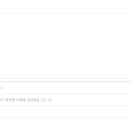
틱스
 마장면 덕평로 663번길 127-16