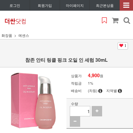
로그인
회원가입
마이페이지
최근본상품
화장품
에센스
1
참존 안티 링클 핑크 오일 인 세럼 30mL
4,900
상품가
원
적립금
1%
배송비
(차등)
지역별
수량