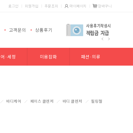
로그인
회원가입
주문조회
마이페이지
장바구니
고객문의
상품후기
헤어·세정
미용잡화
패션·의류
바디케어
페이스 클렌저
바디 클렌저
필링젤