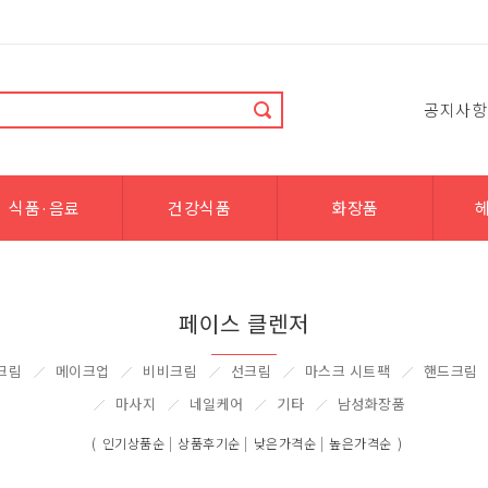
공지사항
식품·음료
건강식품
화장품
페이스 클렌저
크림
메이크업
비비크림
선크림
마스크 시트팩
핸드크림
마사지
네일케어
기타
남성화장품
|
|
|
(
인기상품순
상품후기순
낮은가격순
높은가격순
)