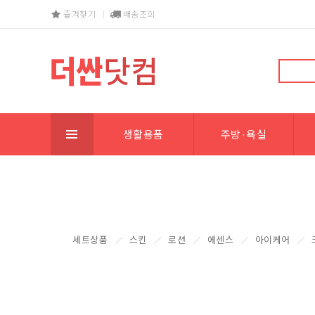
즐겨찾기
배송조회
생활용품
주방·욕실
세트상품
스킨
로션
에센스
아이케어