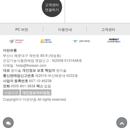
고객센터
연결하기
PC 버전
이용안내
고객센터
더싼유통
부산시 해운대구 재반로 85-9 (재송동)
건강기능식품판매업 영업신고 : 제2008-0131648호
이메일 : help@thessan.com
대표
정이술
개인정보 보호 책임자
정이술
통신판매업신고번호
제2016-부산해운대-0232호
사업자 등록번호
607-10-46238
전화
0505-801-3838
팩스
없음
이용약관
개인정보처리방침
Copyright © 더싼닷컴 All rights reserved.