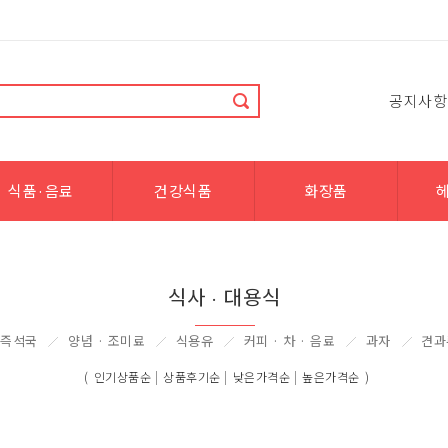
공지사항
식품·음료
건강식품
화장품
식사 · 대용식
즉석국
양념 · 조미료
식용유
커피 · 차 · 음료
과자
견과
|
|
|
(
인기상품순
상품후기순
낮은가격순
높은가격순
)