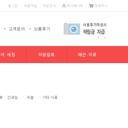
로그인
회원가입
주문조회
마이페이지
장바구니
고객문의
상품후기
헤어·세정
미용잡화
패션·의류
류 · 건과일
곡물
기타 식품