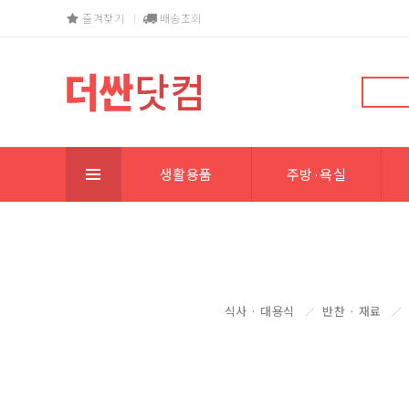
즐겨찾기
배송조회
생활용품
주방·욕실
식사 · 대용식
반찬 · 재료