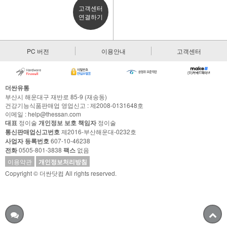
고객센터
연결하기
PC 버전
이용안내
고객센터
더싼유통
부산시 해운대구 재반로 85-9 (재송동)
건강기능식품판매업 영업신고 : 제2008-0131648호
이메일 : help@thessan.com
대표
정이술
개인정보 보호 책임자
정이술
통신판매업신고번호
제2016-부산해운대-0232호
사업자 등록번호
607-10-46238
전화
0505-801-3838
팩스
없음
이용약관
개인정보처리방침
Copyright © 더싼닷컴 All rights reserved.