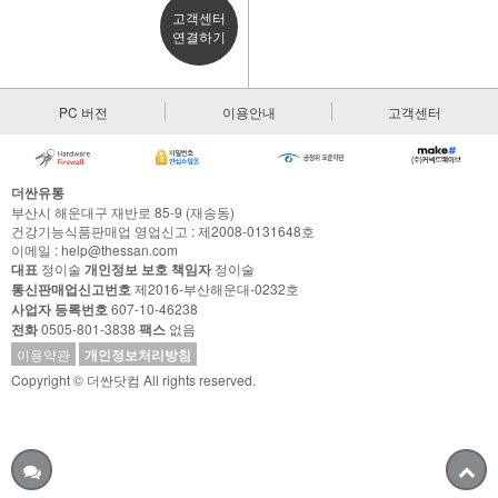
고객센터
연결하기
PC 버전
이용안내
고객센터
더싼유통
부산시 해운대구 재반로 85-9 (재송동)
건강기능식품판매업 영업신고 : 제2008-0131648호
이메일 : help@thessan.com
대표
정이술
개인정보 보호 책임자
정이술
통신판매업신고번호
제2016-부산해운대-0232호
사업자 등록번호
607-10-46238
전화
0505-801-3838
팩스
없음
이용약관
개인정보처리방침
Copyright © 더싼닷컴 All rights reserved.