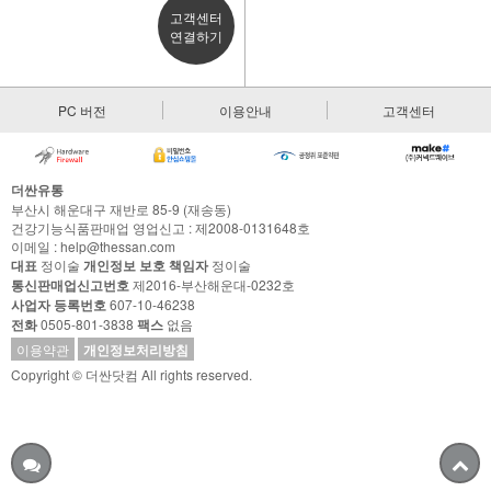
고객센터
연결하기
PC 버전
이용안내
고객센터
더싼유통
부산시 해운대구 재반로 85-9 (재송동)
건강기능식품판매업 영업신고 : 제2008-0131648호
이메일 : help@thessan.com
대표
정이술
개인정보 보호 책임자
정이술
통신판매업신고번호
제2016-부산해운대-0232호
사업자 등록번호
607-10-46238
전화
0505-801-3838
팩스
없음
이용약관
개인정보처리방침
Copyright © 더싼닷컴 All rights reserved.